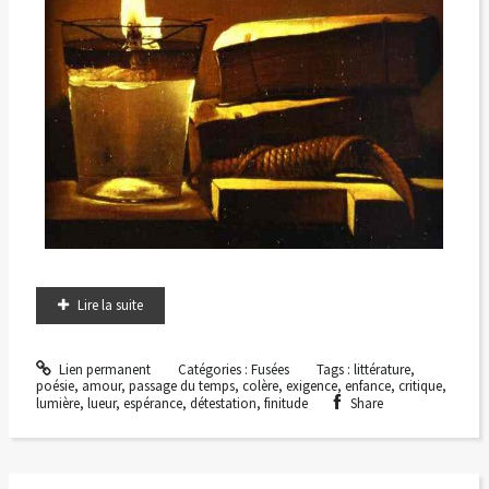
Lire la suite
Lien permanent
Catégories :
Fusées
Tags :
littérature
,
poésie
,
amour
,
passage du temps
,
colère
,
exigence
,
enfance
,
critique
,
lumière
,
lueur
,
espérance
,
détestation
,
finitude
Share