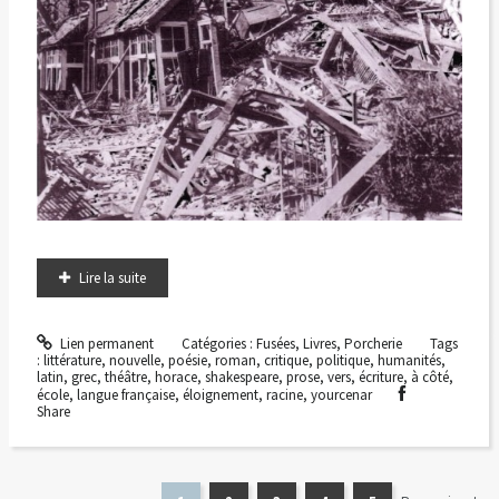
Lire la suite
Lien permanent
Catégories :
Fusées
,
Livres
,
Porcherie
Tags
:
littérature
,
nouvelle
,
poésie
,
roman
,
critique
,
politique
,
humanités
,
latin
,
grec
,
théâtre
,
horace
,
shakespeare
,
prose
,
vers
,
écriture
,
à côté
,
école
,
langue française
,
éloignement
,
racine
,
yourcenar
Share