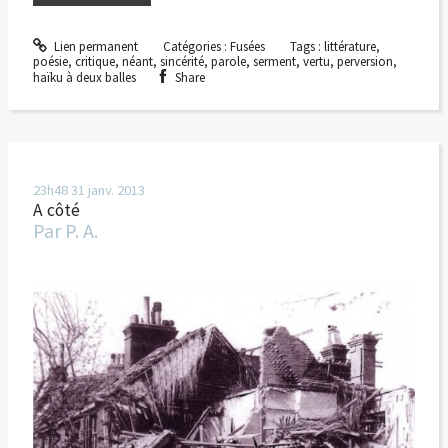
Lien permanent
Catégories :
Fusées
Tags :
littérature
,
poésie
,
critique
,
néant
,
sincérité
,
parole
,
serment
,
vertu
,
perversion
,
haïku à deux balles
Share
23h48
31
janv. 2013
A côté
Par
P. A.