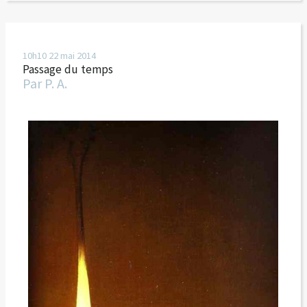
10h10
22
mai 2014
Passage du temps
Par
P. A.