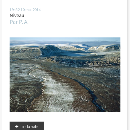
19h32
10
mai 2014
Niveau
Par
P. A.
Lire la suite