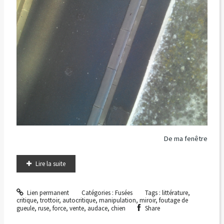
De ma fenêtre
Lire la suite
Lien permanent
Catégories :
Fusées
Tags :
littérature
,
critique
,
trottoir
,
autocritique
,
manipulation
,
miroir
,
foutage de
gueule
,
ruse
,
force
,
vente
,
audace
,
chien
Share