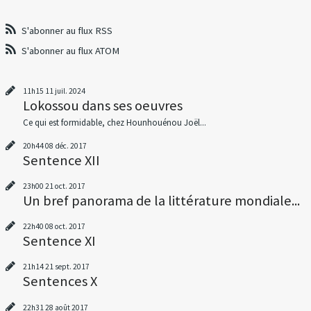
S'abonner au flux RSS
S'abonner au flux ATOM
11h15
11
juil. 2024
Lokossou dans ses oeuvres
Ce qui est formidable, chez Hounhouénou Joël...
20h44
08
déc. 2017
Sentence XII
23h00
21
oct. 2017
Un bref panorama de la littérature mondiale...
22h40
08
oct. 2017
Sentence XI
21h14
21
sept. 2017
Sentences X
22h31
28
août 2017