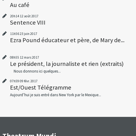
Au café
20h14
12
août 2017
Sentence VIII
11h56
23
juin 2017
Ezra Pound éducateur et père, de Mary de...
08h55
12
mars 2017
Le président, la journaliste et rien (extraits)
Nous donnons ici quelques...
07h59
09
févr. 2017
Est/Ouest Télégramme
Aujourd’hui je suis entré dans New York par le Mexique...
Theatrum Mundi