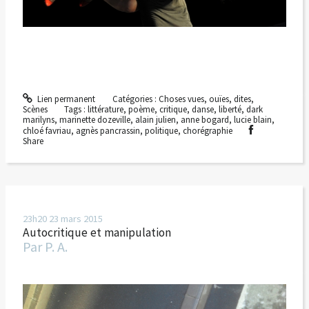
Lien permanent
Catégories :
Choses vues, ouïes, dites
,
Scènes
Tags :
littérature
,
poème
,
critique
,
danse
,
liberté
,
dark
marilyns
,
marinette dozeville
,
alain julien
,
anne bogard
,
lucie blain
,
chloé favriau
,
agnès pancrassin
,
politique
,
chorégraphie
Share
23h20
23
mars 2015
Autocritique et manipulation
Par
P. A.