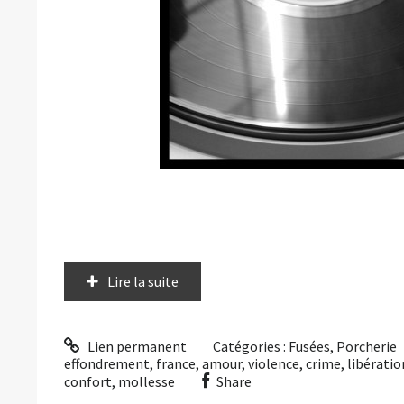
Lire la suite
Lien permanent
Catégories :
Fusées
,
Porcherie
effondrement
,
france
,
amour
,
violence
,
crime
,
libératio
confort
,
mollesse
Share