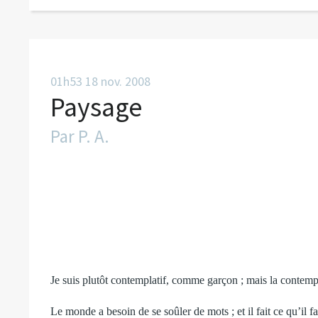
01h53
18
nov. 2008
Paysage
Par
P. A.
Je suis plutôt contemplatif, comme garçon ; mais la contempl
Le monde a besoin de se soûler de mots ; et il fait ce qu’il 