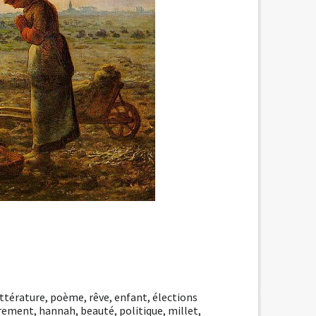
ittérature
,
poème
,
rêve
,
enfant
,
élections
drement
,
hannah
,
beauté
,
politique
,
millet
,