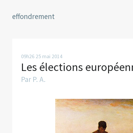
effondrement
09h26
25
mai 2014
Les élections européen
Par
P. A.