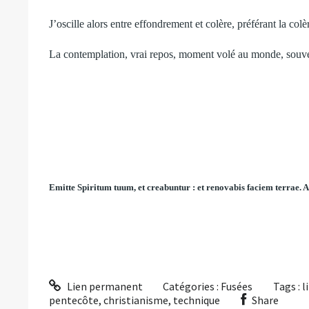
J’oscille alors entre effondrement et colère, préférant la colè
La contemplation, vrai repos, moment volé au monde, souvent
Emitte Spiritum tuum, et creabuntur : et renovabis faciem terrae. A
Lien permanent
Catégories :
Fusées
Tags :
l
pentecôte
,
christianisme
,
technique
Share