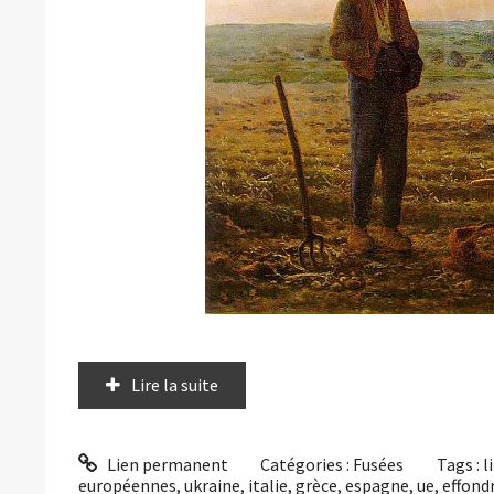
Lire la suite
Lien permanent
Catégories :
Fusées
Tags :
l
européennes
,
ukraine
,
italie
,
grèce
,
espagne
,
ue
,
effon