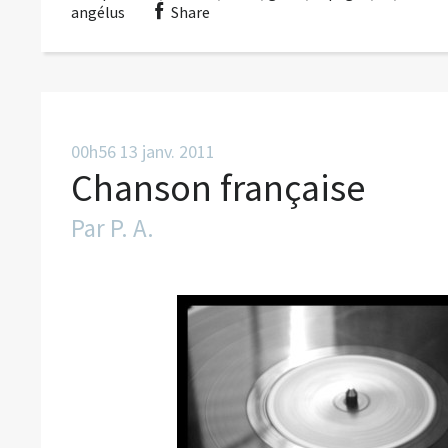
angélus
Share
00h56
13
janv. 2011
Chanson française
Par
P. A.