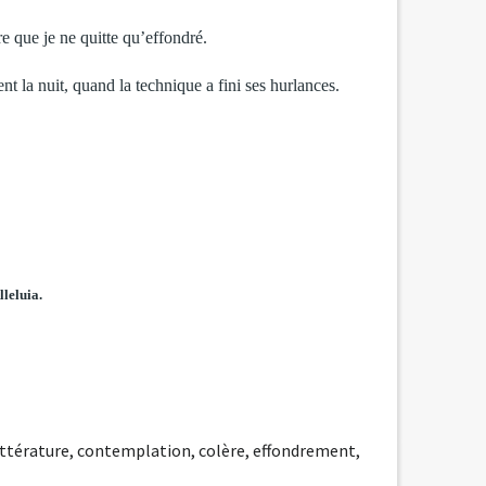
re que je ne quitte qu’effondré.
 la nuit, quand la technique a fini ses hurlances.
lleluia.
ittérature
,
contemplation
,
colère
,
effondrement
,